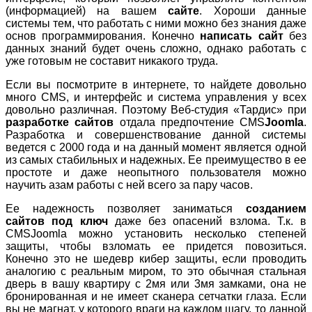
(информацией) на вашем
сайте
. Хороши данные
системы тем, что работать с ними можно без знания даже
основ программирования. Конечно
написать сайт
без
данных знаний будет очень сложно, однако работать с
уже готовым не составит никакого труда.
Если вы посмотрите в интернете, то найдете довольно
много CMS, и интерфейс и система управления у всех
довольно различная. Поэтому Веб-студия «Тардис» при
разработке сайтов
отдала предпочтение CMS
Joomla
.
Разработка и совершенствование данной системы
ведется с 2000 года и на данный момент является одной
из самых стабильных и надежных. Ее преимущество в ее
простоте и даже неопытного пользователя можно
научить азам работы с ней всего за пару часов.
Ее надежность позволяет заниматься
созданием
сайтов под ключ
даже без опасений взлома. Т.к. в
CMSJoomla можно установить несколько степеней
защиты, чтобы взломать ее придется повозиться.
Конечно это не шедевр кибер защиты, если проводить
аналогию с реальным миром, то это обычная стальная
дверь в вашу квартиру с 2мя или 3мя замками, она не
бронированная и не имеет сканера сетчатки глаза. Если
вы не магнат, у которого враги на каждом шагу, то данной